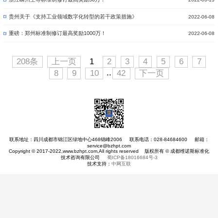
贵州关于《支持工业领域数字化转型的若干政策措施》
2022-06-08
重磅：郑州标准制修订最高奖励1000万！
2022-06-08
208条
上一页
1
2
3
4
5
6
7
..
8
9
10
42
下一页
联系地址：四川成都市锦江区绿地中心468锦峰2006 联系电话：028-84684600 邮箱：
service@bzhpt.com
Copyright © 2017-2022,www.bzhpt.com,All rights reserved 版权所有 © 成都维诺斯标准化
技术咨询有限公司
蜀ICP备18016684号-3
技术支持：
中网互联