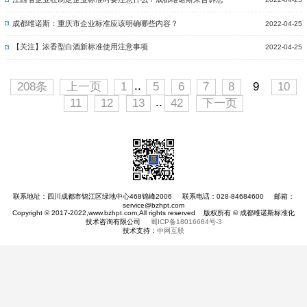
成都维诺斯：重庆市企业标准应该明确哪些内容？
2022-04-25
【关注】浓香型白酒新标准使用注意事项
2022-04-25
..
208条
上一页
1
5
6
7
8
9
10
..
11
12
13
42
下一页
联系地址：四川成都市锦江区绿地中心468锦峰2006 联系电话：028-84684600 邮箱：
service@bzhpt.com
Copyright © 2017-2022,www.bzhpt.com,All rights reserved 版权所有 © 成都维诺斯标准化
技术咨询有限公司
蜀ICP备18016684号-3
技术支持：
中网互联