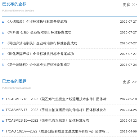
已发布的企标
更多 >>
Published Enterprise Standard
《人偶服装》企业标准执行标准备案成功
2026-07-27
《饲料级 石粉》企业标准执行标准备案成功
2026-07-27
《可抛弃清洁刷头》企业标准执行标准备案成功
2026-07-27
《膨化吸隔声板》企业标准执行标准备案成功
2026-07-27
《复合调味料》企业标准执行标准备案成功
2026-07-24
已发布的团标
更多 >>
Published Group Standards
T/CASMES 18—2022《聚乙烯气垫膜生产线通用技术条件》团体标准
2022-05-18
发布
T/CASMES 17—2022《手机自拍直播用铝制伸缩杆》团体标准发布
2022-04-25
T/CASMES 15—2022《微型电流互感器》团体标准发布
2022-04-22
T/CAQ 10207—2022《质量创新和质量改进成果评价指南》团体标准
2022-04-06