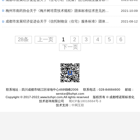
准》团体标准征求意见的通知
梅州市南药协会关于《梅片树培育技术规程》团体标准征求意见的通
2021-10-09
知
成都市发展经济促进会关于《信托制物业（住宅）服务标准》团体标
2021-08-12
准征求意见的通知
28条
上一页
1
2
3
4
5
6
下一页
联系地址：四川成都市锦江区绿地中心468锦峰2006 联系电话：028-84684600 邮箱：
service@bzhpt.com
Copyright © 2017-2022,www.bzhpt.com,All rights reserved 版权所有 © 成都维诺斯标准化
技术咨询有限公司
蜀ICP备18016684号-3
技术支持：
中网互联