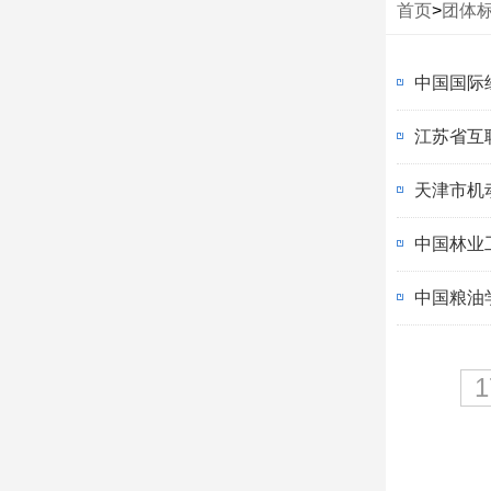
首页
>
团体
中国国际
准》等六
江苏省互
天津市机
知
中国林业
中国粮油