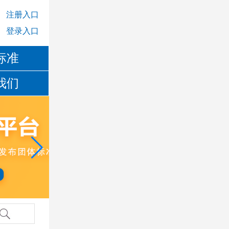
注册入口
登录入口
标准
我们